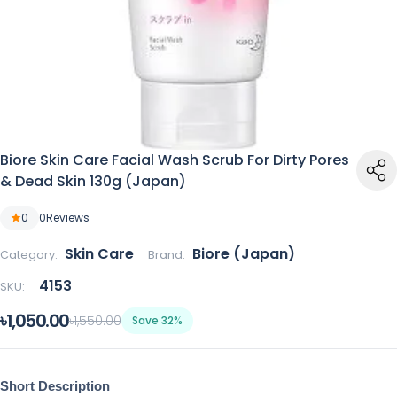
Biore Skin Care Facial Wash Scrub For Dirty Pores
& Dead Skin 130g (Japan)
0
0
Reviews
Skin Care
Biore (Japan)
Category:
Brand:
4153
SKU:
৳1,050.00
৳1,550.00
Save 32%
Short Description