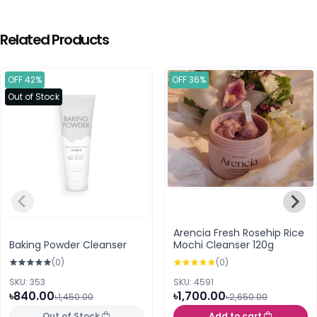
Related Products
OFF 42%
OFF 36%
Out of Stock
Arencia Fresh Rosehip Rice
Baking Powder Cleanser
Mochi Cleanser 120g
(0)
(0)
SKU: 353
SKU: 4591
৳840.00
৳1,700.00
৳1,450.00
৳2,650.00
Out of Stock
Add to cart