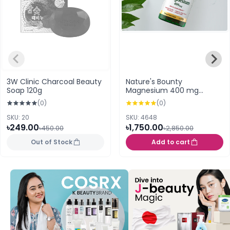
3W Clinic Charcoal Beauty
Nature's Bounty
Soap 120g
Magnesium 400 mg
Softgel, Whole Body
(0)
(0)
Support 75 Softgels
SKU: 20
SKU: 4648
৳249.00
৳1,750.00
৳450.00
৳2,850.00
Out of Stock
Add to cart