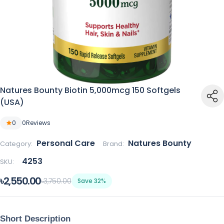
Natures Bounty Biotin 5,000mcg 150 Softgels
(USA)
0
0
Reviews
Personal Care
Natures Bounty
Category:
Brand:
4253
SKU:
৳2,550.00
৳3,750.00
Save 32%
Short Description