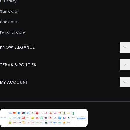
K-Beauty
Skin Care
Hair Care
Personal Care
KNOW ELEGANCE
About Us
TERMS & POLICIES
Contact Us
Delivery Policy
FAQ
MY ACCOUNT
Terms & Conditions
Customer Support
Login
Privacy Policy
Order History
Return & Refund Policy
My Wishlist
Track Order