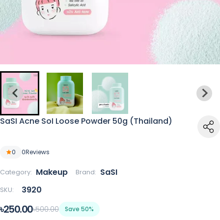
SaSI Acne SoI Loose Powder 50g (Thailand)
0
0
Reviews
Makeup
SaSI
Category:
Brand:
3920
SKU:
৳250.00
৳500.00
Save 50%