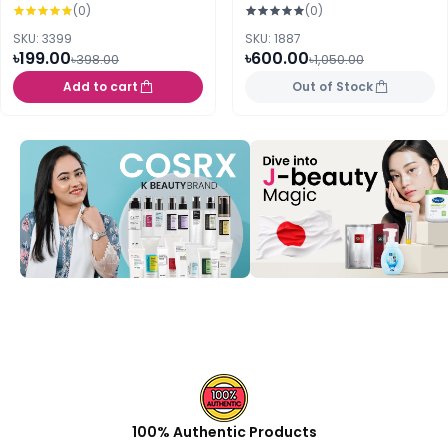
Brown
(0)
(0)
SKU: 3399
SKU: 1887
৳199.00
৳600.00
৳398.00
৳1,050.00
Add to cart
Out of Stock
100% Authentic Products