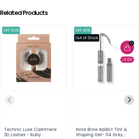
Related Products
OFF 50%
OFF 43%
Out of Stock
0
৳0.00
Technic Luxe Cashmere
Note Brow Addict Tint &
3D Lashes - Ruby
Shaping Gel- 04 Grey