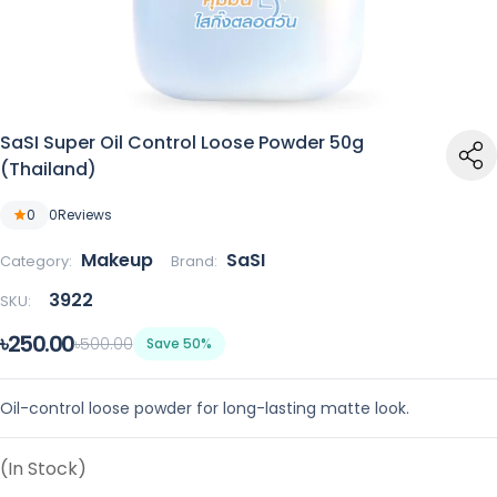
SaSI Super Oil Control Loose Powder 50g
(Thailand)
0
0
Reviews
Makeup
SaSI
Category:
Brand:
3922
SKU:
৳250.00
৳500.00
Save 50%
Oil-control loose powder for long-lasting matte look.
(In Stock)