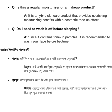
Q: Is this a regular moisturizer or a makeup product?
A:
 It is a hybrid skincare product that provides nourishing 
moisturizing benefits with a cosmetic tone-up effect.
Q: Do I need to wash it off before sleeping?
A:
 Since it contains tone-up particles, it is recommended to 
wash your face before bedtime.
সচরাচর জিজ্ঞাসিত প্রশ্নাবলী
প্রশ্ন:
 এটি কি সাধারণ ময়েশ্চারাইজার নাকি মেকআপ প্রোডাক্ট?
উত্তর:
 এটি একটি হাইব্রিড প্রোডাক্ট যা ত্বকে ময়েশ্চারাইজার দেওয়ার পাশাপাশি ফর্সা 
ভাব (Tone-up) এনে দেয়।
প্রশ্ন:
 রাতে ঘুমানোর আগে কি এটি ধুয়ে ফেলতে হবে?
উত্তর:
 যেহেতু এতে টোন-আপ কণা রয়েছে, তাই রাতে ঘুমানোর আগে ফেসওয়াশ 
দিয়ে মুখ ধুয়ে নেওয়া ভালো।