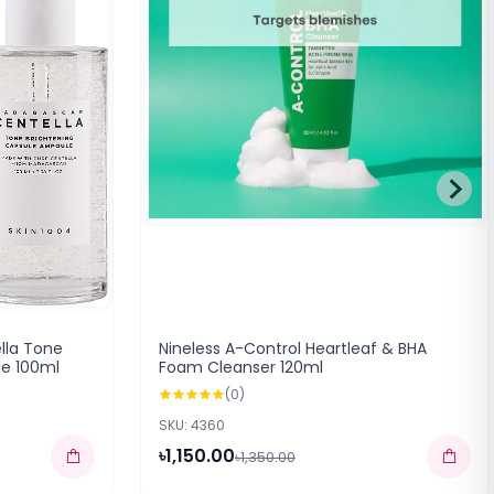
lla Tone
Nineless A-Control Heartleaf & BHA
le 100ml
Foam Cleanser 120ml
(0)
SKU: 4360
৳1,150.00
৳1,350.00