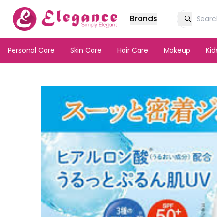
Brands
Personal Care
Skin Care
Hair Care
Makeup
Ki