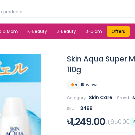
ds & Mom
K-Beauty
J-Beauty
B-Glam
Offers
Skin Aqua Super M
110g
5
1
Reviews
Skin Care
s
Category:
Brand:
3498
SKU:
৳1,249.00
৳1,650.00