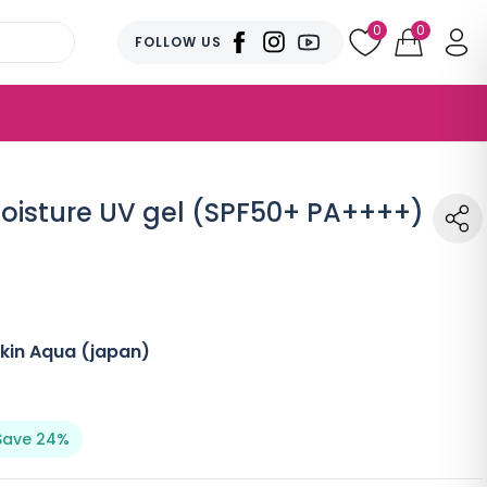
0
0
FOLLOW US
oisture UV gel (SPF50+ PA++++)
kin Aqua (japan)
Save 24%