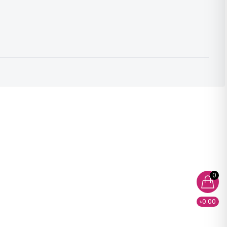
0
৳0.00