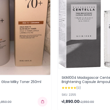
SKIN1004 Madagascar Cente
 Glow Milky Toner 250ml
Brightening Capsule Ampou
(0)
SKU: 2255
৳1,890.00
2,850.00
৳2,550.00