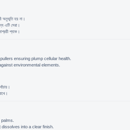
ী অনুভূতি হয় না।
ন্য এটি সেরা।
সাশ্রয়ী প্যাক।
pullers ensuring plump cellular health.
 against environmental elements.
বাঁচায়।
 রাখে।
n palms.
 dissolves into a clear finish.