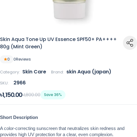
Skin Aqua Tone Up UV Essence SPF50+ PA++++
80g (Mint Green)
0
0
Reviews
Skin Care
skin Aqua (japan)
Category:
Brand:
2966
SKU:
৳1,150.00
৳1,800.00
Save 36%
Short Description
A color-correcting sunscreen that neutralizes skin redness and 
provides high UV protection for a clear, even complexion.