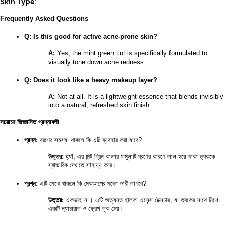
Skin Type:
Frequently Asked Questions
Q: Is this good for active acne-prone skin?
A:
 Yes, the mint green tint is specifically formulated to 
visually tone down acne redness.
Q: Does it look like a heavy makeup layer?
A:
 Not at all. It is a lightweight essence that blends invisibly 
into a natural, refreshed skin finish.
সচরাচর জিজ্ঞাসিত প্রশ্নাবলী
প্রশ্ন:
 ব্রণের সমস্যা থাকলে কি এটি ব্যবহার করা যাবে?
উত্তর:
 হ্যাঁ, এর মিন্ট গ্রিন কালার ফর্মুলাটি ব্রণের কারণে লাল হয়ে থাকা ত্বককে 
স্বাভাবিক দেখাতে সাহায্য করে।
প্রশ্ন:
 এটি মেখে থাকলে কি মেকআপের মতো ভারী লাগবে?
উত্তর:
 একদমই না। এটি অত্যন্ত হালকা এসেন্স টেক্সচার, যা ত্বকের সাথে মিশে 
একটি ন্যাচারাল ও ফ্রেশ লুক দেয়।