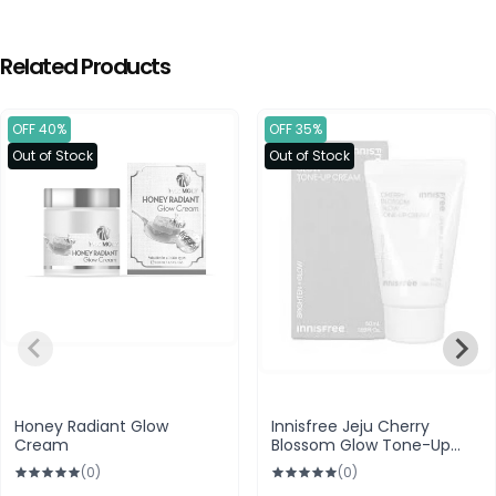
Related Products
OFF 40%
OFF 35%
Out of Stock
Out of Stock
Honey Radiant Glow
Innisfree Jeju Cherry
Cream
Blossom Glow Tone-Up
Cream 50ml
(0)
(0)