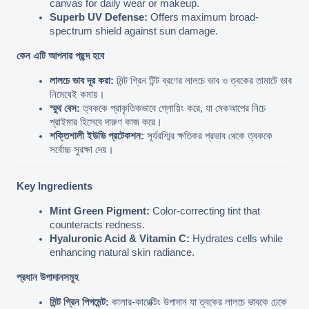
canvas for daily wear or makeup.
Superb UV Defense:
 Offers maximum broad-
spectrum shield against sun damage.
কেন এটি আপনার পছন্দ হবে
লালচে ভাব দূর করা:
 মিন্ট গ্রিন টিন্ট ব্রণের লালচে ভাব ও ত্বকের তামাটে ভাব 
নিমেষেই কমায়।
স্মুথ বেস:
 ত্বককে প্রাকৃতিকভাবে গ্লোয়িং করে, যা মেকআপের নিচে 
প্রাইমার হিসেবে দারুণ কাজ করে।
শক্তিশালী ইউভি প্রটেকশন:
 সূর্যরশ্মির ক্ষতিকর প্রভাব থেকে ত্বককে 
সর্বোচ্চ সুরক্ষা দেয়।
Key Ingredients
Mint Green Pigment:
 Color-correcting tint that 
counteracts redness.
Hyaluronic Acid & Vitamin C:
 Hydrates cells while 
enhancing natural skin radiance.
প্রধান উপাদানসমূহ
মিন্ট গ্রিন পিগমেন্ট:
 কালার-কারেক্টিং উপাদান যা ত্বকের লালচে ভাবকে ঢেকে 