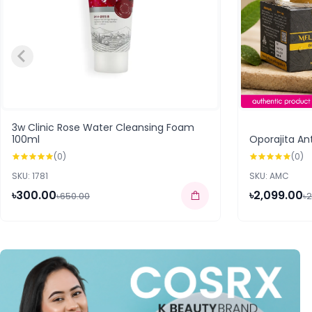
3w Clinic Rose Water Cleansing Foam
100ml
Oporajita A
(0)
(0)
SKU: 1781
SKU: AMC
৳300.00
৳2,099.00
৳650.00
৳