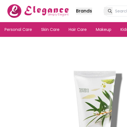
Brands
Personal Care
Skin Care
Hair Care
Makeup
Ki