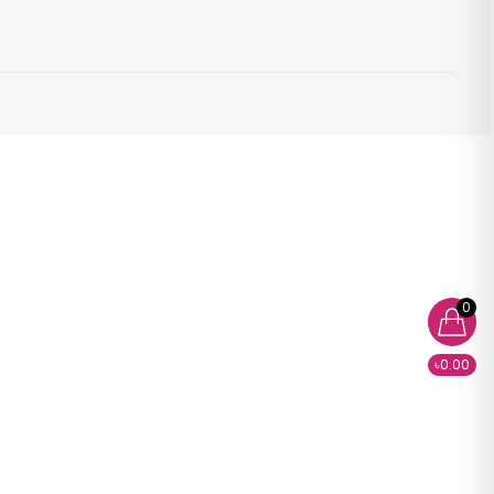
0
৳0.00