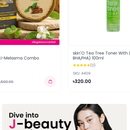
skin'O Tea Tree Toner With (
nti-Melasma Combo
BHA,PHA) 100ml
(0)
SKU: 4409
৳320.00
2,500.00