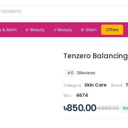
ds & Mom
K-Beauty
J-Beauty
B-Glam
Offers
Tenzero Balancing
0
0
Reviews
Skin Care
Category:
Brand:
4674
SKU:
৳850.00
৳1,550.00
Sa