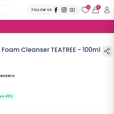
0
0
FOLLOW US
 Foam Cleanser TEATREE - 100ml
Tenzero
ve 45%