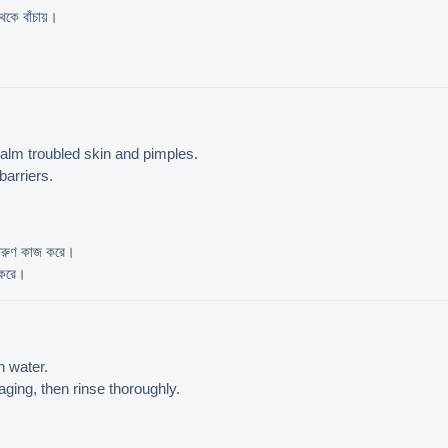
েকে বাঁচায়।
calm troubled skin and pimples.
barriers.
 দারুণ কাজ করে।
 করে।
h water.
aging, then rinse thoroughly.