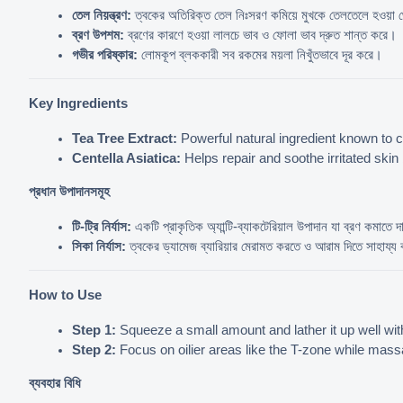
তেল নিয়ন্ত্রণ:
 ত্বকের অতিরিক্ত তেল নিঃসরণ কমিয়ে মুখকে তেলতেলে হওয়া থ
ব্রণ উপশম:
 ব্রণের কারণে হওয়া লালচে ভাব ও ফোলা ভাব দ্রুত শান্ত করে।
গভীর পরিষ্কার:
 লোমকূপ ব্লককারী সব রকমের ময়লা নিখুঁতভাবে দূর করে।
Key Ingredients
Tea Tree Extract:
 Powerful natural ingredient known to 
Centella Asiatica:
 Helps repair and soothe irritated skin 
প্রধান উপাদানসমূহ
টি-ট্রি নির্যাস:
 একটি প্রাকৃতিক অ্যান্টি-ব্যাকটেরিয়াল উপাদান যা ব্রণ কমাতে
সিকা নির্যাস:
 ত্বকের ড্যামেজ ব্যারিয়ার মেরামত করতে ও আরাম দিতে সাহায্য
How to Use
Step 1:
 Squeeze a small amount and lather it up well wit
Step 2:
 Focus on oilier areas like the T-zone while mass
ব্যবহার বিধি