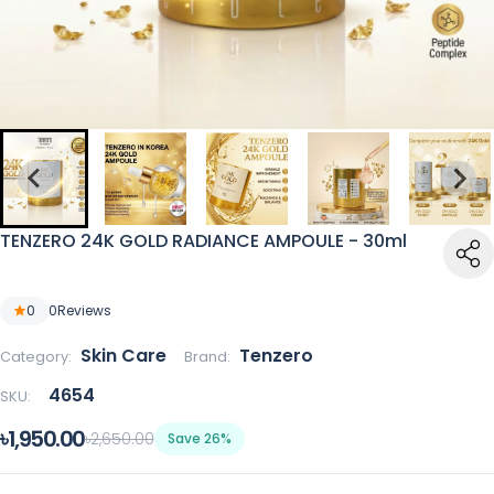
TENZERO 24K GOLD RADIANCE AMPOULE - 30ml
0
0
Reviews
Skin Care
Tenzero
Category:
Brand:
4654
SKU:
৳1,950.00
৳2,650.00
Save 26%